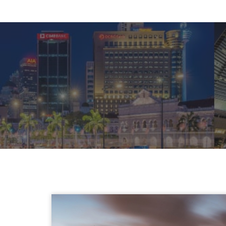
Skip
海外房地產置產
提供給您海外房地產投資以及各式各樣海外
to
置產的新聞，包括東協置產、歐美置產，為
content
您提供國外置產地點、價格分析，讓您輕鬆
入手海外夢幻宅!