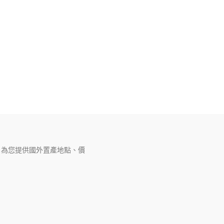
，為您提供國外置產地點、價