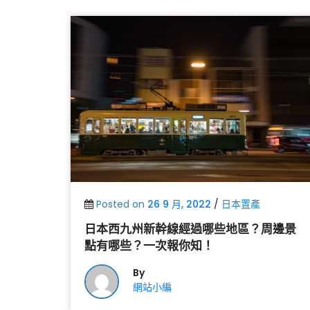
Posted on
26 9 月, 2022
/
日本置產
日本西九州新幹線經過哪些地區？周邊景
點有哪些？一次報你知！
By
網站小編