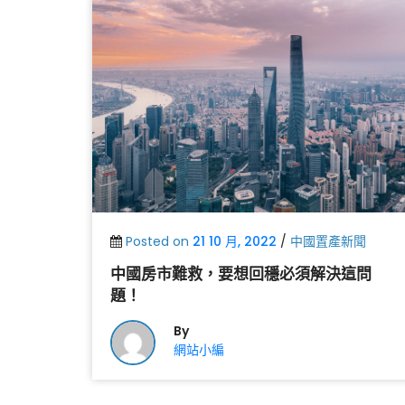
Posted on
21 10 月, 2022
/
中國置產新聞
中國房市難救，要想回穩必須解決這問
題！
By
網站小編