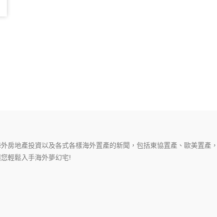
海外房地產投資以及各式各樣海外置產的新聞，包括東協置產、歐美置產
您輕鬆入手海外夢幻宅!