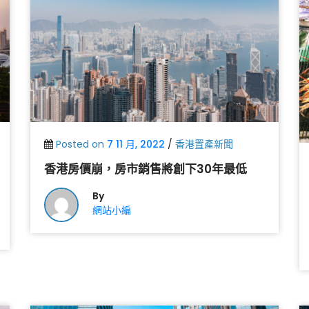
Posted on
7 11 月, 2022
/
香港置產新聞
香港房價崩，房市銷售將創下30年最低
By
網站小編